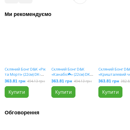
Ми рекомендуємо
Скляний Бонг D&K «Рік
Скляний Бонг D&K
Скляний Бонг D&
та Морті» (22см) DK-
«Канабіс☘️» (22см) DK-
«Кришталевий ч
6433-1
6433-3
💀» (18см) DK-652
363.81 грн
494.13 грн
363.81 грн
494.13 грн
363.81 грн
382.8
Купити
Купити
Купити
Обговорення