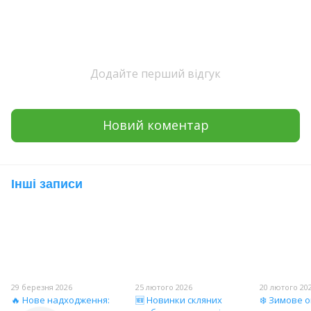
Додайте перший відгук
Новий коментар
Інші записи
29 березня 2026
25 лютого 2026
20 лютого 20
🔥 Нове надходження:
🆕 Новинки скляних
❄️ Зимове 