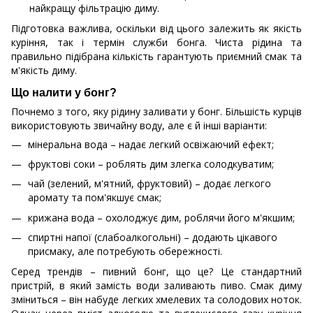
найкращу фільтрацію диму.
Підготовка важлива, оскільки від цього залежить як якість
куріння, так і термін служби бонга. Чиста рідина та
правильно підібрана кількість гарантують приємний смак та
м'якість диму.
Що налити у бонг?
Почнемо з того, яку рідину заливати у бонг. Більшість курців
використовують звичайну воду, але є й інші варіанти:
мінеральна вода – надає легкий освіжаючий ефект;
фруктові соки – роблять дим злегка солодкуватим;
чай (зелений, м'ятний, фруктовий) – додає легкого
аромату та пом'якшує смак;
крижана вода – охолоджує дим, роблячи його м'якшим;
спиртні напої (слабоалкогольні) – додають цікавого
присмаку, але потребують обережності.
Серед трендів – пивний бонг, що це? Це стандартний
пристрій, в який замість води заливають пиво. Смак диму
зміниться – він набуде легких хмелевих та солодових ноток.