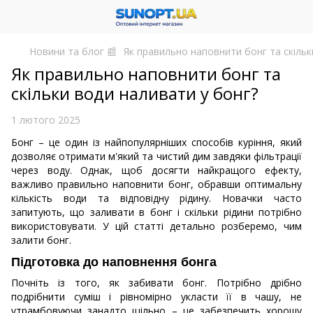
Новини та блог 📰
Як правильно наповнити бонг та скільк
Як правильно наповнити бонг та
скільки води наливати у бонг?
1 лютого 2025
Бонг – це один із найпопулярніших способів куріння, який
дозволяє отримати м'який та чистий дим завдяки фільтрації
через воду. Однак, щоб досягти найкращого ефекту,
важливо правильно наповнити бонг, обравши оптимальну
кількість води та відповідну рідину. Новачки часто
запитують, що заливати в бонг і скільки рідини потрібно
використовувати. У цій статті детально розберемо, чим
залити бонг.
Підготовка до наповнення бонга
Почніть із того, як забивати бонг. Потрібно дрібно
подрібнити суміш і рівномірно укласти її в чашу, не
утрамбовуючи занадто щільно – це забезпечить хорошу