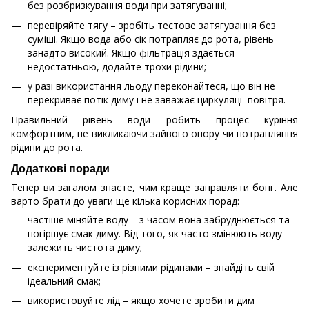
без розбризкування води при затягуванні;
перевіряйте тягу – зробіть тестове затягування без
суміші. Якщо вода або сік потрапляє до рота, рівень
занадто високий. Якщо фільтрація здається
недостатньою, додайте трохи рідини;
у разі використання льоду переконайтеся, що він не
перекриває потік диму і не заважає циркуляції повітря.
Правильний рівень води робить процес куріння
комфортним, не викликаючи зайвого опору чи потрапляння
рідини до рота.
Додаткові поради
Тепер ви загалом знаєте, чим краще заправляти бонг. Але
варто брати до уваги ще кілька корисних порад:
частіше міняйте воду – з часом вона забруднюється та
погіршує смак диму. Від того, як часто змінюють воду
залежить чистота диму;
експериментуйте із різними рідинами – знайдіть свій
ідеальний смак;
використовуйте лід – якщо хочете зробити дим