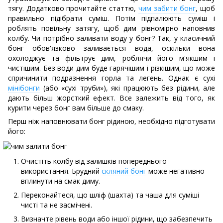
тягу. Додатково прочитайте статтю,
чим забити бонг
, щоб
правильно підібрати суміш. Потім підпалюють суміш і
роблять повільну затягу, щоб дим рівномірно наповнив
колбу. Чи потрібно заливати воду у бонг? Так, у класичний
бонг обов'язково заливається вода, оскільки вона
охолоджує та фільтрує дим, роблячи його м'якшим і
чистішим. Без води дим буде гарячішим і різкішим, що може
спричинити подразнення горла та легень. Однак є сухі
мінібонги
(або «сухі труби»), які працюють без рідини, але
дають більш жорсткий ефект. Все залежить від того, як
курити через бонг вам більше до смаку.
Перш ніж наповнювати бонг рідиною, необхідно підготувати
його:
Очистіть колбу від залишків попереднього
використання. Брудний
скляний бонг
може негативно
вплинути на смак диму.
Переконайтеся, що шліф (шахта) та чаша для суміші
чисті та не засмічені.
Визначте рівень води або іншої рідини, що забезпечить