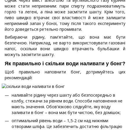
Однак через вміст алкоголю та вуглекислого газу куріння
може стати неприємним: пари спирту подразнюватимуть
горло та легені, а піна може засмітити шахту. Крім того,
пиво швидко втрачає свої властивості й може залишити
неприємний запах у бонзі, тому після такого експерименту
його доведеться ретельно промивати.
Вибираючи рідину, пам'ятайте, що вона має бути
безпечною. Наприклад, не варто використовувати газовані
напої, оскільки вони швидко втрачають бульбашки й
можуть засмітити шахту.
Як правильно і скільки води наливати у бонг?
Щоб правильно наповнити бонг, дотримуйтесь цих
рекомендацій:
наливайте рідину через шахту або безпосередньо в
колбу, стежачи за рівнем води. Способи наповнення не
мають значення. Обов'язково слідкуйте, яку воду
заливати в бонг – вона має бути чистою, без домішок;
оптимальний рівень води – 1,5-2 см над нижніми
отворами шліфа. Це забезпечить достатню фільтрацію