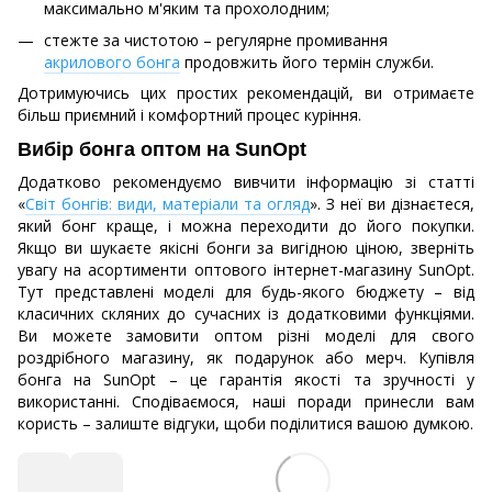
максимально м'яким та прохолодним;
стежте за чистотою – регулярне промивання
акрилового бонга
продовжить його термін служби.
Дотримуючись цих простих рекомендацій, ви отримаєте
більш приємний і комфортний процес куріння.
Вибір бонга оптом на SunOpt
Додатково рекомендуємо вивчити інформацію зі статті
«
Світ бонгів: види, матеріали та огляд
». З неї ви дізнаєтеся,
який бонг краще, і можна переходити до його покупки.
Якщо ви шукаєте якісні бонги за вигідною ціною, зверніть
увагу на асортименти оптового інтернет-магазину SunOpt.
Тут представлені моделі для будь-якого бюджету – від
класичних скляних до сучасних із додатковими функціями.
Ви можете замовити оптом різні моделі для свого
роздрібного магазину, як подарунок або мерч. Купівля
бонга на SunOpt – це гарантія якості та зручності у
використанні. Сподіваємося, наші поради принесли вам
користь – залиште відгуки, щоби поділитися вашою думкою.