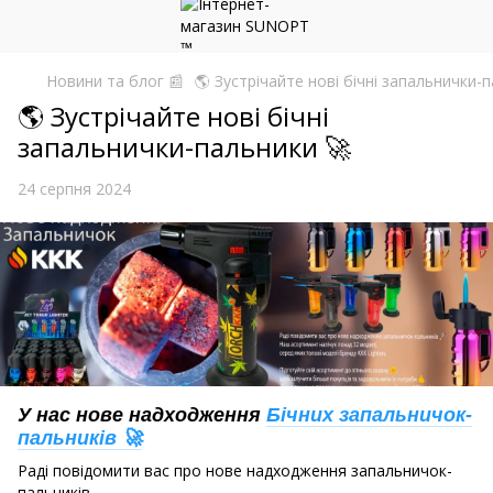
Новини та блог 📰
🌎 Зустрічайте нові бічні запальнички-
🌎 Зустрічайте нові бічні
запальнички-пальники 🚀
24 серпня 2024
У нас нове надходження
Бічних запальничок-
пальників 🚀
Раді повідомити вас про нове надходження запальничок-
пальників