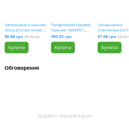
Запальничка-пальник
Професійний газовий
Запальничка
збоку (Гостре полум'я
пальник "MAVEN"
пластикова (гос
🚀)12см / круглі / гума 4
(Гостре полум'я 🚀) HL-
полум'я 🚀) прозо
86.88 грн
95.93 грн
395.03 грн
47.06 грн
54.75 
кольори (240шт/ящ)
559 White
(720шт/ящ) №158
007R-1
Купити
Купити
Купити
Обговорення
Додайте перший відгук