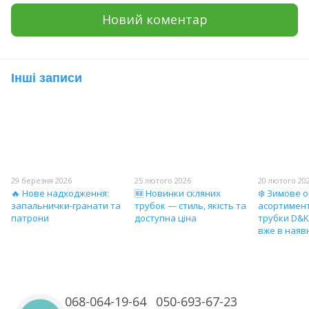
Новий коментар
Інші записи
29 березня 2026
25 лютого 2026
20 лютого 20
🔥 Нове надходження:
🆕 Новинки скляних
❄️ Зимове 
запальнички-гранати та
трубок — стиль, якість та
асортимент
патрони
доступна ціна
трубки D&K
вже в наявн
068-064-19-64
050-693-67-23